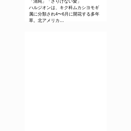
「清純」「さりげない愛」
ハルジオンは、キク科ムカシヨモギ
属に分類され4〜6月に開花する多年
草。北アメリカ…